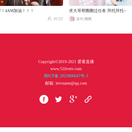
赛！4AM加油！！！
求大哥帮圈圈过任务 拜托拜托~
39.5万
派对-圈圈
Copyright©2019-2021 爱看直播
www.51livetv.com
闽ICP备 2023006647号-3
邮箱: letvname@qq.com