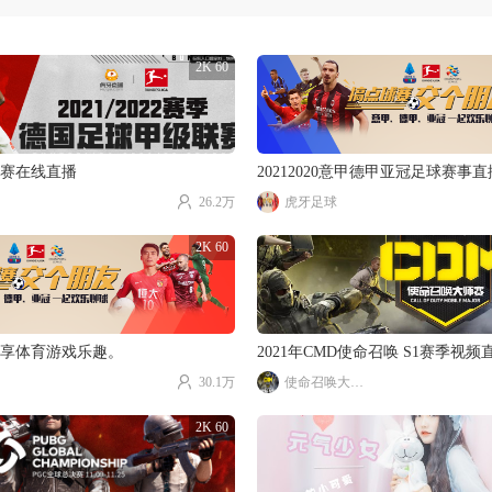
2K 60
赛在线直播
20212020意甲德甲亚冠足球赛事
26.2万
虎牙足球
2K 60
享体育游戏乐趣。
2021年CMD使命召唤 S1赛季视频
30.1万
使命召唤大师赛
2K 60