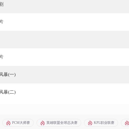
剧
片
片
风暴(一)
风暴(二)
PCM大师赛
英雄联盟全球总决赛
KPL职业联赛