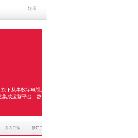
娱乐
）旗下从事数字电视,
道集成运营平台、数
东方卫视
浙江卫视
江苏卫视
北京卫视