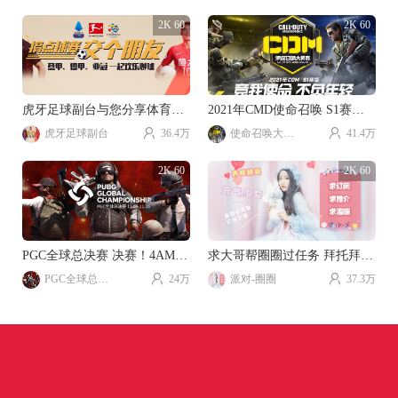
2K 60
2K 60
虎牙足球副台与您分享体育游戏乐趣。
2021年CMD使命召唤 S1赛季视频直播。
虎牙足球副台
36.4万
使命召唤大师赛
41.4万
2K 60
2K 60
PGC全球总决赛 决赛！4AM加油！！！
求大哥帮圈圈过任务 拜托拜托~
PGC全球总决赛
24万
派对-圈圈
37.3万