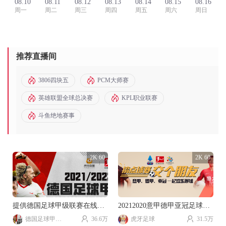
08.10
08.11
08.12
08.13
08.14
08.15
08.16
周一
周二
周三
周四
周五
周六
周日
推荐直播间
3806四块五
PCM大师赛
英雄联盟全球总决赛
KPL职业联赛
斗鱼绝地赛事
2K 60
2K 60
提供德国足球甲级联赛在线直播
20212020意甲德甲亚冠足球赛事直播。
德国足球甲级联赛
36.6万
虎牙足球
31.5万