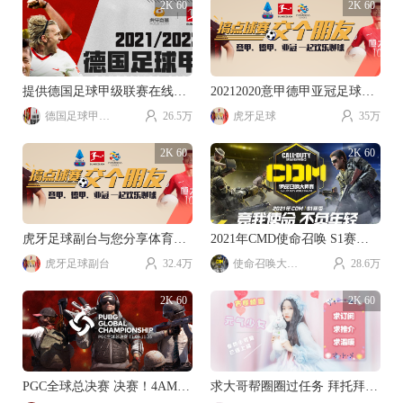
2K 60
2K 60
提供德国足球甲级联赛在线直播
20212020意甲德甲亚冠足球赛事直播。
德国足球甲级联赛
26.5万
虎牙足球
35万
2K 60
2K 60
虎牙足球副台与您分享体育游戏乐趣。
2021年CMD使命召唤 S1赛季视频直播。
虎牙足球副台
32.4万
使命召唤大师赛
28.6万
2K 60
2K 60
PGC全球总决赛 决赛！4AM加油！！！
求大哥帮圈圈过任务 拜托拜托~