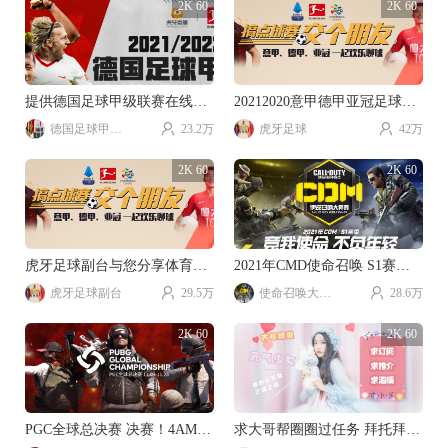
2K 60
2K 60
提供德国足球甲级联赛在线直播
20212020意甲德甲亚冠足球赛事直播。
德国足球甲级联赛
23.2万
虎牙足球
42万
2K 60
2K 60
虎牙足球副台与您分享体育游戏乐趣。
2021年CMD使命召唤 S1赛季视频直播。
虎牙足球副台
29.5万
使命召唤大师赛
28.6万
2K 60
2K 60
PGC全球总决赛 决赛！4AM加油！！！
求大哥帮圈圈过任务 拜托拜托~