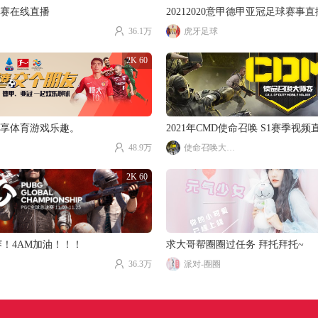
赛在线直播
20212020意甲德甲亚冠足球赛事
36.1万
虎牙足球
2K 60
享体育游戏乐趣。
2021年CMD使命召唤 S1赛季视频
48.9万
使命召唤大师赛
2K 60
赛！4AM加油！！！
求大哥帮圈圈过任务 拜托拜托~
36.3万
派对-圈圈