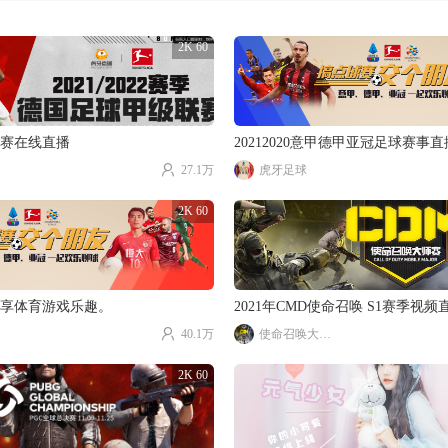
2K 60
赛在线直播
20212020意甲德甲亚冠足球赛事
27.1万
虎牙足球
2K 60
享体育游戏乐趣。
2021年CMD使命召唤 S1赛季视频
40.1万
使命召唤大师赛
2K 60