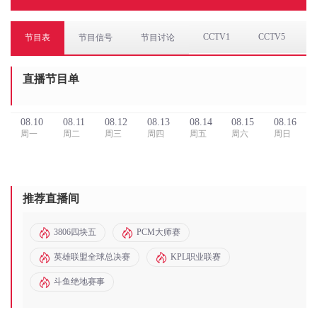
CCTV1
CCTV5
节目表
节目信号
节目讨论
直播节目单
08.10
08.11
08.12
08.13
08.14
08.15
08.16
周一
周二
周三
周四
周五
周六
周日
推荐直播间
3806四块五
PCM大师赛
英雄联盟全球总决赛
KPL职业联赛
斗鱼绝地赛事