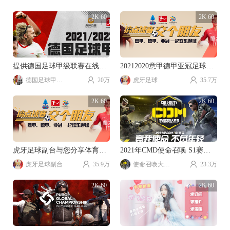
2K 60
2K 60
提供德国足球甲级联赛在线直播
20212020意甲德甲亚冠足球赛事直播。
德国足球甲级联赛
20万
虎牙足球
35.7万
2K 60
2K 60
虎牙足球副台与您分享体育游戏乐趣。
2021年CMD使命召唤 S1赛季视频直播。
虎牙足球副台
35.9万
使命召唤大师赛
23.3万
2K 60
2K 60