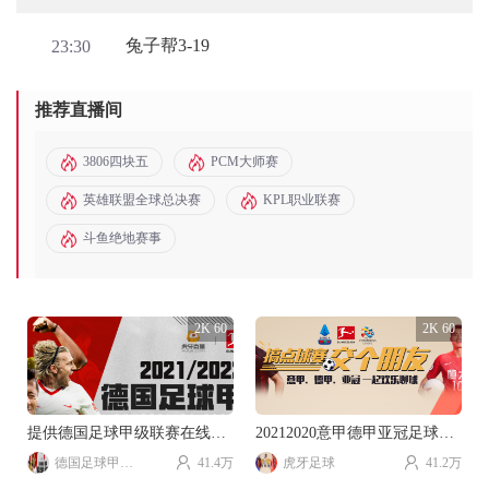
兔子帮3-19
23:30
推荐直播间
3806四块五
PCM大师赛
英雄联盟全球总决赛
KPL职业联赛
斗鱼绝地赛事
2K 60
2K 60
提供德国足球甲级联赛在线直播
20212020意甲德甲亚冠足球赛事直播。
德国足球甲级联赛
41.4万
虎牙足球
41.2万