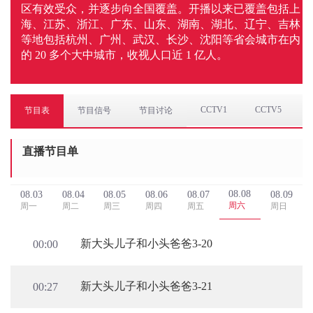
区有效受众，并逐步向全国覆盖。开播以来已覆盖包括上
海、江苏、浙江、广东、山东、湖南、湖北、辽宁、吉林
等地包括杭州、广州、武汉、长沙、沈阳等省会城市在内
的 20 多个大中城市，收视人口近 1 亿人。
CCTV1
CCTV5
节目表
节目信号
节目讨论
直播节目单
08.08
08.03
08.04
08.05
08.06
08.07
08.09
周六
周一
周二
周三
周四
周五
周日
新大头儿子和小头爸爸3-20
00:00
新大头儿子和小头爸爸3-21
00:27