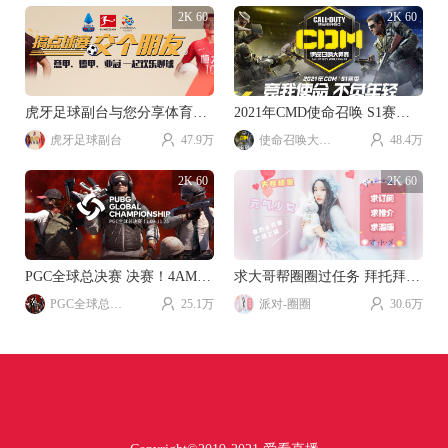
2K 60
2K 60
虎牙足球副台与您分享体育游戏乐趣。
2021年CMD使命召唤 S1赛季视频直播。
虎牙足球副台
47.9万
使命召唤大师赛
48.4万
2K 60
2K 60
PGC全球总决赛 决赛！4AM加油！！！
求大哥帮圈圈过任务 拜托拜托~
PGC全球总决赛
25.1万
派对-圈圈
30.6万