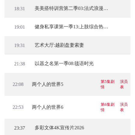
美美搭特训营第二季03:法式浪漫VS迷人意式
18:31
健身私享课第一季13:上肢综合热身激活
19:01
艺术大厅:越剧盘妻索妻
19:31
以器之名第一季08:毯语时光
21:38
第5集剧
演员
两个人的世界5
22:08
情
表
第6集剧
演员
两个人的世界6
22:53
情
表
多彩文体4K宣传片2026
23:37