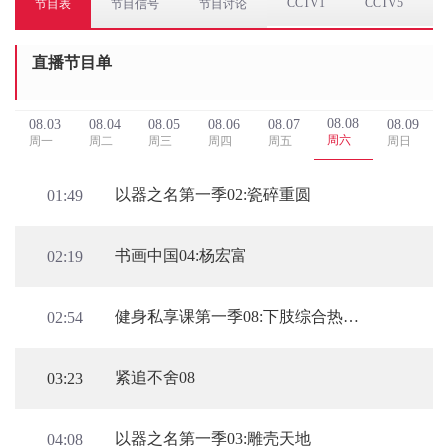
CCTV1
CCTV5
节目表
节目信号
节目讨论
直播节目单
08.08
08.03
08.04
08.05
08.06
08.07
08.09
周六
周一
周二
周三
周四
周五
周日
以器之名第一季02:瓷碎重圆
01:49
书画中国04:杨宏富
02:19
健身私享课第一季08:下肢综合热身激活
02:54
紧追不舍08
03:23
以器之名第一季03:雕壳天地
04:08