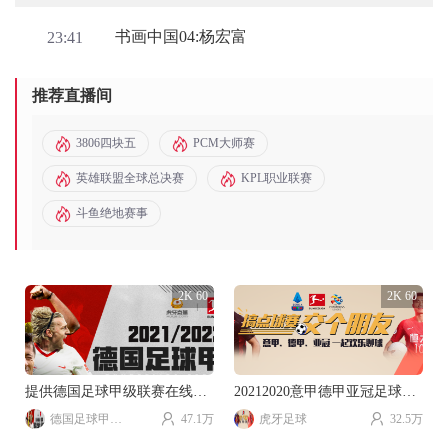
书画中国04:杨宏富
23:41
推荐直播间
3806四块五
PCM大师赛
英雄联盟全球总决赛
KPL职业联赛
斗鱼绝地赛事
2K 60
2K 60
提供德国足球甲级联赛在线直播
20212020意甲德甲亚冠足球赛事直播。
德国足球甲级联赛
47.1万
虎牙足球
32.5万