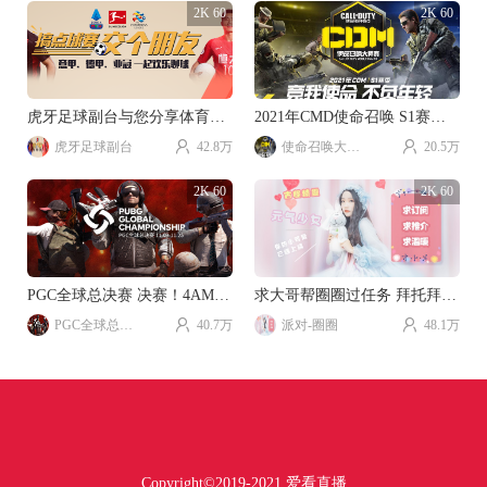
2K 60
2K 60
虎牙足球副台与您分享体育游戏乐趣。
2021年CMD使命召唤 S1赛季视频直播。
虎牙足球副台
42.8万
使命召唤大师赛
20.5万
2K 60
2K 60
PGC全球总决赛 决赛！4AM加油！！！
求大哥帮圈圈过任务 拜托拜托~
PGC全球总决赛
40.7万
派对-圈圈
48.1万
Copyright©2019-2021 爱看直播