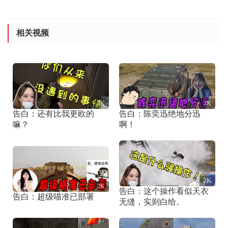
相关视频
2K
2K
告白：还有比我更欧的
告白：陈奕迅绝地分迅
嘛？
啊！
2K
2K
告白：这个操作看似天衣
告白：超级喵准已部署
无缝，实则白给。