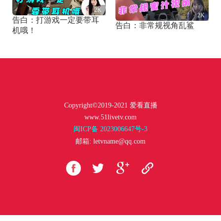
2K
2K
告白：打游戏一定要带耳
告白：非常规视角乱鲨
机哦！
Copyright©2019-2021 爱看直播
www.51livetv.com
闽ICP备 2023006647号-3
邮箱: letvname@qq.com