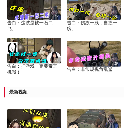
2K
2K
告白：这波是被一石二
告白：伤敌一浅，自损一
鸟。
碗。
2K
2K
告白：打游戏一定要带耳
告白：非常规视角乱鲨
机哦！
最新视频