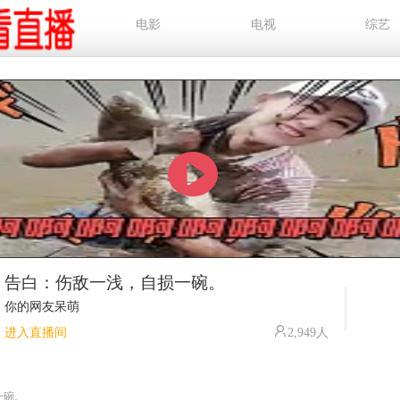
电影
电视
综艺
告白：伤敌一浅，自损一碗。
你的网友呆萌
进入直播间
2,949人
一碗。