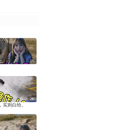
2K
2K
，实则白给。