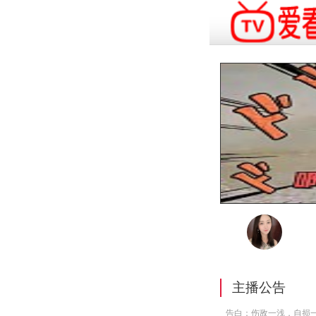
主播公告
告白：伤敌一浅，自损