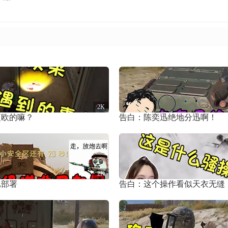
2K
更欧的嘛？
告白：陈奕迅绝地分迅啊！
2K
已部署
告白：这个操作看似天衣无缝