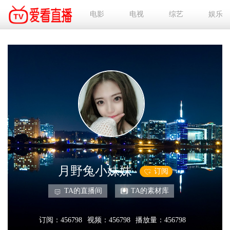
电影
电视
综艺
娱乐
月野兔小妹妹
订阅
TA的直播间
TA的素材库
订阅：456798
视频：456798
播放量：456798