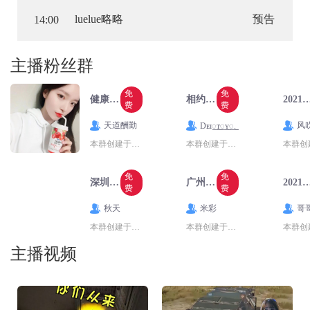
luelue略略
预告
14:00
主播粉丝群
免
免
健康减肥运动知识交流
相约冰雪 寄情冬奥2群
2021骑行川藏经
费
费
天道酬勤
风
Dᴇɪ꯭ᴛ꯭ʏ꯭.
本群创建于2019/3/18，旨在健康减肥运动知识交流。
本群创建于2020/11/28，为喜欢冬奥会的朋友提供交流平台。
免
免
深圳休闲骑行群
广州白云区随心骑行
2021年骑行青藏线（G
费
费
秋天
米彩
哥
本群创建于2014/9/25: 快乐骑行，欢迎深圳周围车友加入，单车是我们的伴侣，我们一路追寻 一个又一个放飞心灵的地方。
本群创建于2015/3/21: 我们因为单车相聚在一起爱自由 潇洒不羁 随心而行带着行囊 于世界各地流浪相约志同道合的骑行爱好者朋友一起骑行天下
主播视频