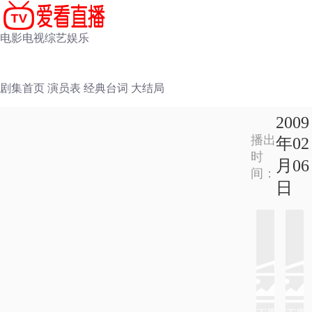
电影
电视
综艺
娱乐
剧集首页
演员表
经典台词
大结局
2009
播出
年02
时
月06
间：
日