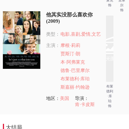
莱克
里摩
饰
尔
饰
他其实没那么喜欢你
(2009)
类型：
电影,喜剧,爱情,文艺
主演：
摩根·莉莉
贾斯汀·朗
本·阿弗莱克
德鲁·巴里摩尔
布莱德利·库珀
布莱
斯嘉丽·约翰逊
德利
·库
地区：
美国
导演：
珀
肯·卡皮斯
饰
大结局