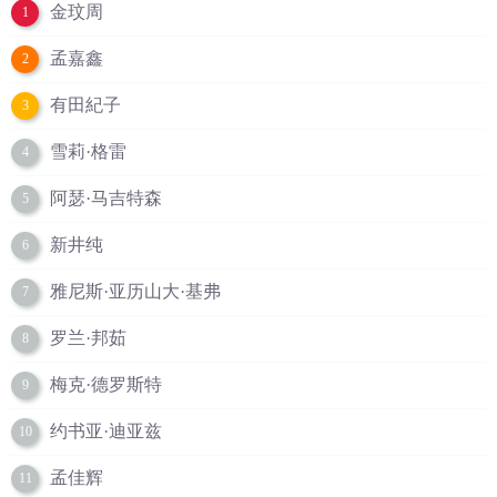
金玟周
1
孟嘉鑫
2
有田紀子
3
雪莉·格雷
4
阿瑟·马吉特森
5
新井纯
6
雅尼斯·亚历山大·基弗
7
罗兰·邦茹
8
梅克·德罗斯特
9
约书亚·迪亚兹
10
孟佳辉
11