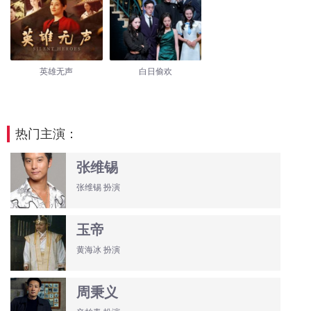
英雄无声
白日偷欢
热门主演：
张维锡
张维锡 扮演
玉帝
黄海冰 扮演
周秉义