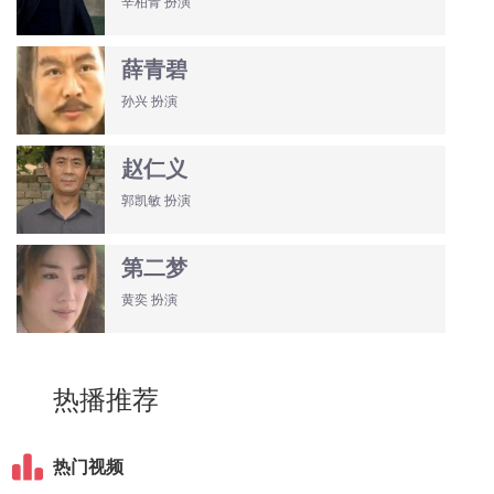
辛柏青 扮演
薛青碧
孙兴 扮演
赵仁义
郭凯敏 扮演
第二梦
黄奕 扮演
热播推荐
热门视频