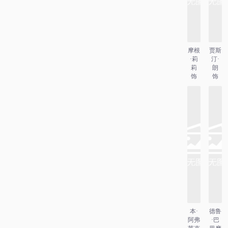
摩根
贾斯
·莉
汀·
莉
朗
饰
饰
本·
德鲁
阿弗
·巴