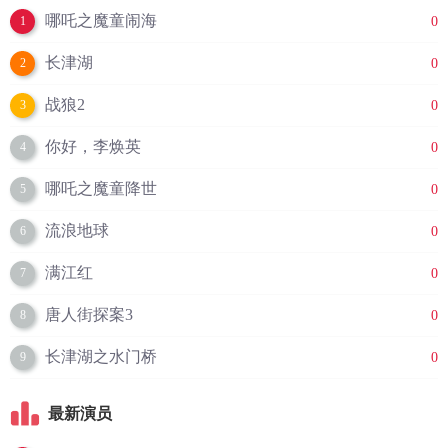
哪吒之魔童闹海
0
1
长津湖
0
2
战狼2
0
3
你好，李焕英
0
4
哪吒之魔童降世
0
5
流浪地球
0
6
满江红
0
7
唐人街探案3
0
8
长津湖之水门桥
0
9
最新演员