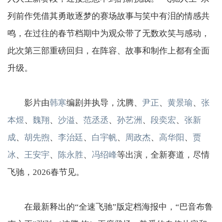
列前作凭借其勇敢逐梦的赛场故事与笑中有泪的情感共
鸣，在过往的春节档期中为观众带了无数欢笑与感动，
此次第三部重磅回归，在阵容、故事和制作上都有全面
升级。
影片由
韩寒
编剧并执导，沈腾、
尹正
、
黄景瑜
、
张
本煜
、
魏翔
、
沙溢
、
范丞丞
、
孙艺洲
、
段奕宏
、
张新
成
、
胡先煦
、
李治廷
、
白宇帆
、
周政杰
、
高华阳
、
贾
冰
、
王安宇
、
陈永胜
、
冯绍峰
等出演，全新赛道，尽情
飞驰，2026春节见。
在最新释出的“全速飞驰”版定档海报中，“巴音布鲁