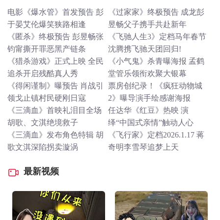
电影《爆水管》首发预告 彭
《过家家》终极预告 成龙彭
于晏艾伦爆笑狭路相逢
昱畅父子携手共赴新年
《匿杀》终极预告 彭昱畅张
《飞驰人生3》定档马年春节
钧甯撕开罪恶黑产链条
沈腾携飞驰天团回归!
《猎杀游戏》正式上映 全民
《小气鬼》杀青曝海报 孟鹤
追杀开启残酷真人秀
堂管乐领衔欢聚大银幕
《得闲谨制》曝预告 肖战引
票房创纪录！《疯狂动物城
领戈止镇村民硬刚日寇
2》曝导演手绘感谢海报
《三滴血》首映礼泪目全场
任达华《红豆》热映 演
胡歌、文淇绝境救子
绎“中国式亲情”触动人心
《三滴血》发布角色特辑 胡
《飞行家》定档2026.1.17 蒋
歌文淇深陷拐卖漩涡
奇明李雪琴追梦上天
最新视频