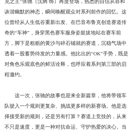
克之王”张驰（沈腾 饰）再度登场，熟悉的自信从容和
诙谐幽默的神态，瞬间唤醒观众对系列前作的回忆。这
位曾经从人生低谷重新出发、在巴音布鲁克创造赛道传
奇的“车神”，身穿黑色赛车服身姿挺拔地站在赛车前
方，脚下是粗粝的黄沙与碎石铺就的赛道，沉稳气场中
透着一股蓄势待发的力量感。他比出的“OK”手势，既是
对角色乐观底色的鲜活诠释，也呼应着系列第三部的启
程邀约。
这一次，张驰的故事也迎来全新篇章，他将带领车
队驶入一个规则更复杂、挑战更多样的新赛场。他是选
择接受新的规则，还是另有打算？赛道上竞技的，从来
不只是速度，更是一种对抗命运、守护热爱的决心。当