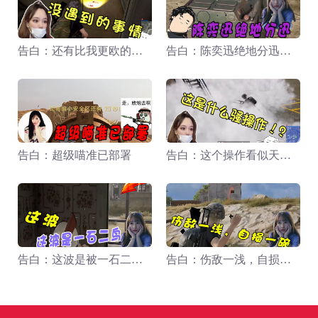
告白：还有比我更欧的嘛？
告白：陈奕迅绝地分迅啊！
告白：超级喵准已部署
告白：这个操作看似天衣无缝，实则白给。
告白：这波是被一石二鸟。
告白：伤敌一浅，自损一碗。