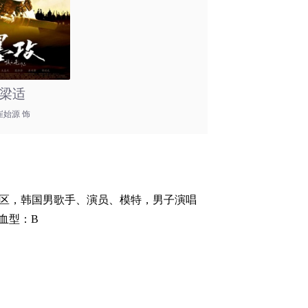
梁适
崔始源 饰
首尔江南区，韩国男歌手、演员、模特，男子演唱
尔,血型：B