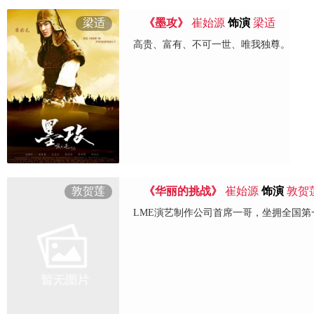
梁适
《墨攻》
崔始源
饰演
梁适
高贵、富有、不可一世、唯我独尊。
敦贺莲
《华丽的挑战》
崔始源
饰演
敦贺
LME演艺制作公司首席一哥，坐拥全国第