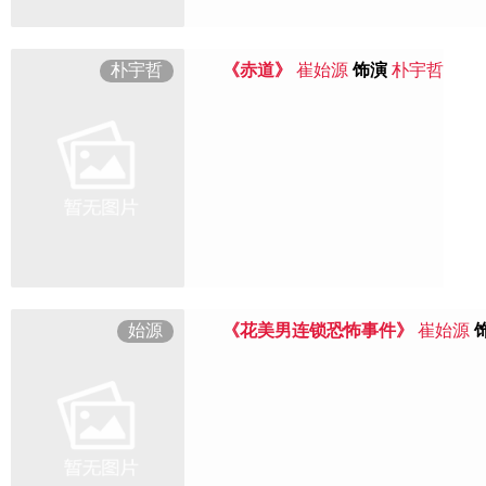
朴宇哲
《赤道》
崔始源
饰演
朴宇哲
始源
《花美男连锁恐怖事件》
崔始源