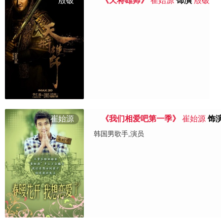
殷破
《天将雄师》
崔始源
饰演
殷破
崔始源
《我们相爱吧第一季》
崔始源
饰
韩国男歌手,演员