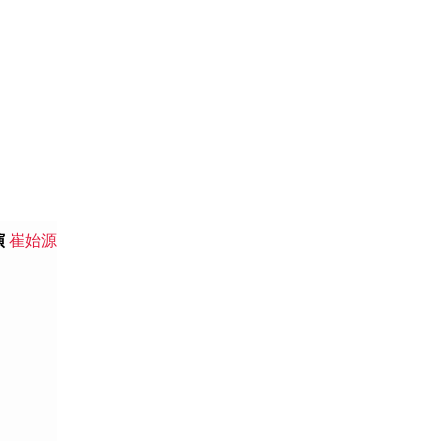
演
崔始源