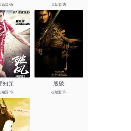
崔始源 饰
崔始源 饰
郑知元
殷破
崔始源 饰
崔始源 饰