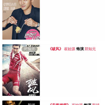
郑知元
《破风》
崔始源
饰演
郑知元