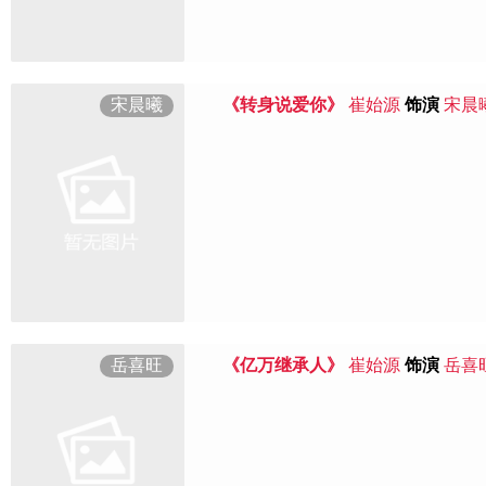
宋晨曦
《转身说爱你》
崔始源
饰演
宋晨
岳喜旺
《亿万继承人》
崔始源
饰演
岳喜