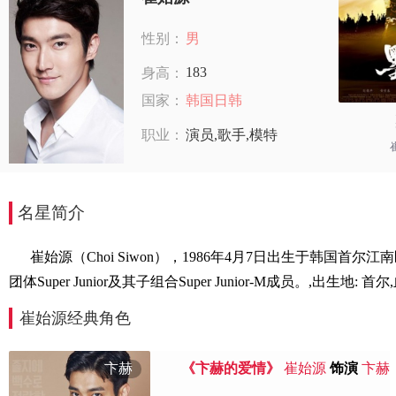
性别：
男
183
身高：
国家：
韩国日韩
职业：
演员,歌手,模特
名星简介
崔始源（Choi Siwon），1986年4月7日出生于韩国
团体Super Junior及其子组合Super Junior-M成员。,出生地: 首
崔始源经典角色
卞赫
《卞赫的爱情》
崔始源
饰演
卞赫