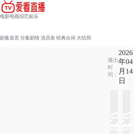
电影
电视
综艺
娱乐
剧集首页
分集剧情
演员表
经典台词
大结局
2026
播出
年04
时
月14
间：
日