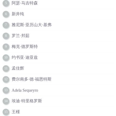
阿瑟·马吉特森
5
新井纯
6
雅尼斯·亚历山大·基弗
7
罗兰·邦茹
8
梅克·德罗斯特
9
约书亚·迪亚兹
10
孟佳辉
11
费尔南多·德·福恩特斯
12
Adela Sequeyro
13
埃迪·特里格罗斯
14
王槿
15