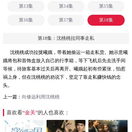
第13集
第14集
第15集
第16集
第17集
第18集
第18集：沈桃桃拉同事走私
沈桃桃成功拉拢曦娥，带着她偷运一箱走私货。她示意曦
娥将包和首饰盒放入自己的行李箱，等下飞机后先去洗手间
等候，待旅客基本过关后再离开。曦娥起初有些紧张，怕惹
祸上身，但在沈桃桃的劝说下，坚定了靠走私赚快钱的念
头。
上一篇：
向修远利用沈桃桃
喜欢看
“金关”
的人也喜欢：