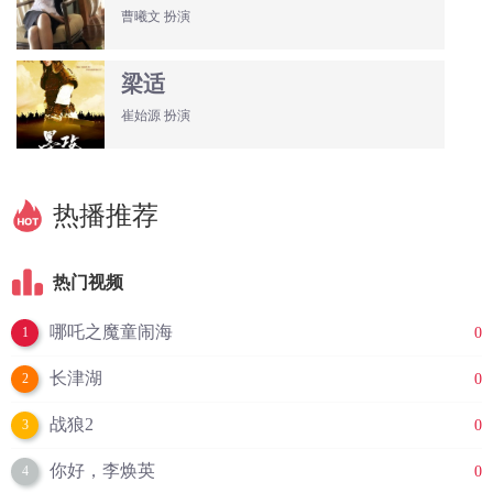
曹曦文 扮演
梁适
崔始源 扮演
热播推荐
热门视频
哪吒之魔童闹海
0
1
长津湖
0
2
战狼2
0
3
你好，李焕英
0
4