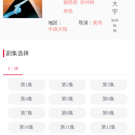
杨凯程
孙仲秋
大
佟悦
宇
孙仲
地区：
导演：
黄伟
秋
中国大陆
饰
剧集选择
1 - 18
第1集
第2集
第3集
第4集
第5集
第6集
第7集
第8集
第9集
第10集
第11集
第12集