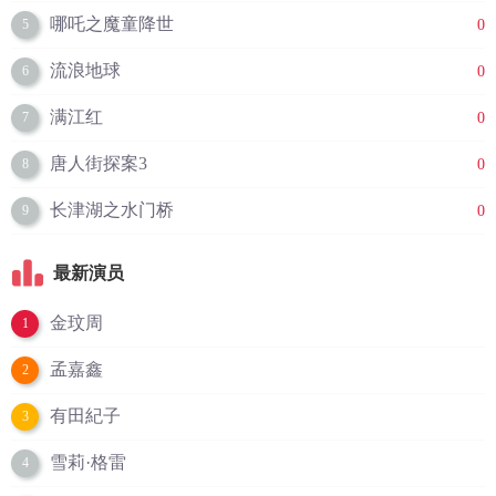
哪吒之魔童降世
0
5
流浪地球
0
6
满江红
0
7
唐人街探案3
0
8
长津湖之水门桥
0
9
最新演员
金玟周
1
孟嘉鑫
2
有田紀子
3
雪莉·格雷
4