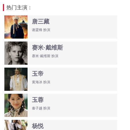
热门主演：
唐三藏
谢霆锋 扮演
赛米·戴维斯
赛米·戴维斯 扮演
玉帝
黄海冰 扮演
玉蓉
秦子越 扮演
杨悦