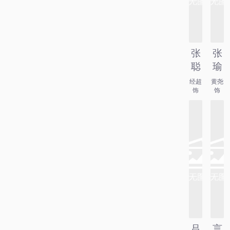
张
张
聪
瑜
经超
黄尧
饰
饰
吕
言