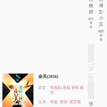
晓
博
妍
文/
小
屠芷
莹
言
饰
杨凯
程
饰
金关(2026)
类型：
电视剧,悬疑,警匪,都
市
主演：
经超
黄尧
屠芷莹
张