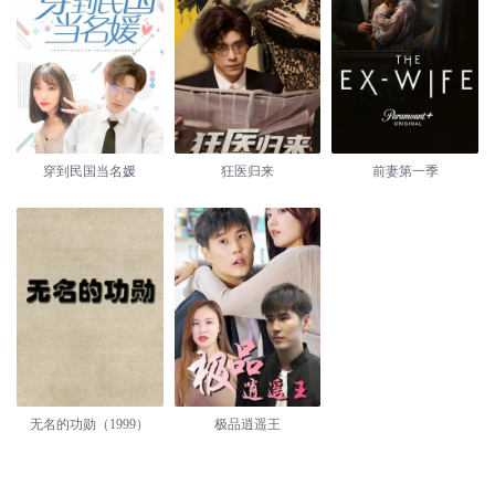
穿到民国当名媛
狂医归来
前妻第一季
无名的功勋（1999）
极品逍遥王