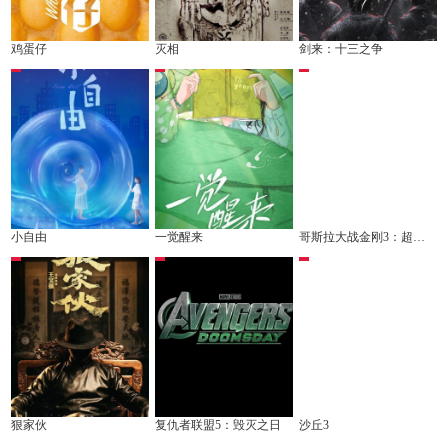
鸡蛋仔
灭相
剑来：十三之争
小自由
一觉醒来
哥斯拉大战金刚3：超新星之战
狠家伙
复仇者联盟5：毁灭之日
沙丘3