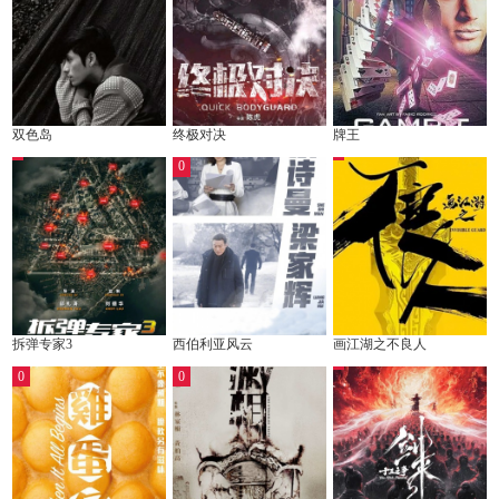
双色岛
终极对决
牌王
0
拆弹专家3
西伯利亚风云
画江湖之不良人
0
0