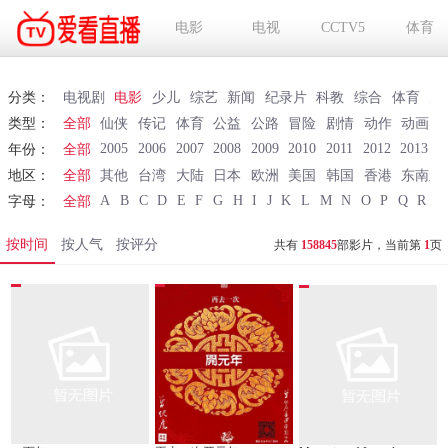
电影
电视
CCTV5
体育
分类：
电视剧
电影
少儿
综艺
新闻
纪录片
科教
综合
体育
财
类型：
全部
仙侠
传记
体育
公益
公路
冒险
剧情
动作
动画
2005
2006
2007
2008
2009
2010
2011
2012
2013
2
年份：
全部
地区：
全部
其他
台湾
大陆
日本
欧洲
美国
韩国
香港
东南亚
A
B
C
D
E
F
G
H
I
J
K
L
M
N
O
P
Q
R
S
字母：
全部
按时间
按人气
按评分
共有
158845
部影片，当前第
1
页