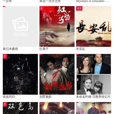
一百年
再去一次开元年
Mysteries of Jerusalem - Search for the
0
0.0
東日本豪雨
红簪子
长安乱
0
殊途同归
别墅魅影
未命名约翰·贝鲁西传记片
0