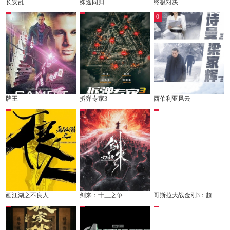
长安乱
殊途同归
终极对决
0
牌王
拆弹专家3
西伯利亚风云
画江湖之不良人
剑来：十三之争
哥斯拉大战金刚3：超新星之战