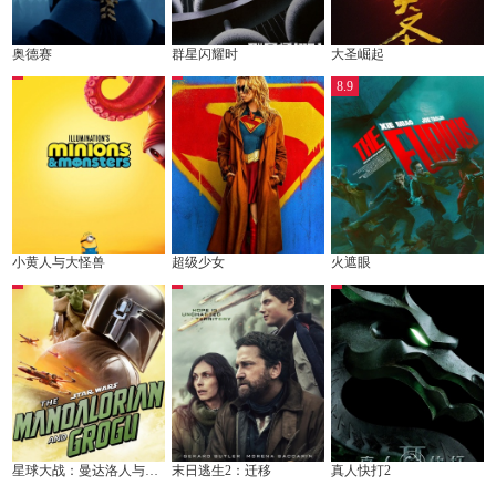
奥德赛
群星闪耀时
大圣崛起
8.9
小黄人与大怪兽
超级少女
火遮眼
星球大战：曼达洛人与古古
末日逃生2：迁移
真人快打2