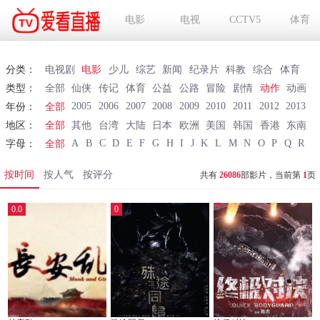
电影
电视
CCTV5
体育
分类：
电视剧
电影
少儿
综艺
新闻
纪录片
科教
综合
体育
财
类型：
全部
仙侠
传记
体育
公益
公路
冒险
剧情
动作
动画
2005
2006
2007
2008
2009
2010
2011
2012
2013
2
年份：
全部
地区：
全部
其他
台湾
大陆
日本
欧洲
美国
韩国
香港
东南亚
A
B
C
D
E
F
G
H
I
J
K
L
M
N
O
P
Q
R
S
字母：
全部
按时间
按人气
按评分
共有
26086
部影片，当前第
1
页
0.0
0