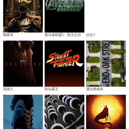
狠家伙
复仇者联盟5：毁灭之日
沙丘3
泥面人
街头霸王
逃出绝命街