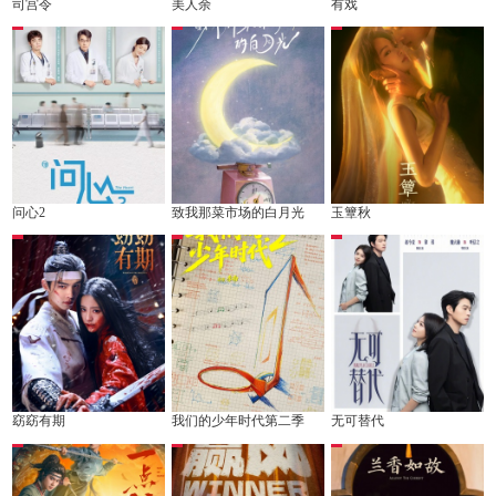
司宫令
美人余
有戏
问心2
致我那菜市场的白月光
玉簟秋
窈窈有期
我们的少年时代第二季
无可替代