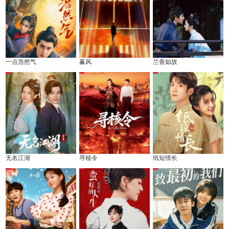
一点浩然气
赢风
兰香如故
无名江湖
寻核令
纸短情长