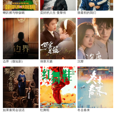
喇叭裤与铁饭碗
蛮好的人生·曼黎传
致最初的我们
边界（微短剧）
侗寨天籁
沉靡
如果秦简会说话
红舞鞋
冬去春来