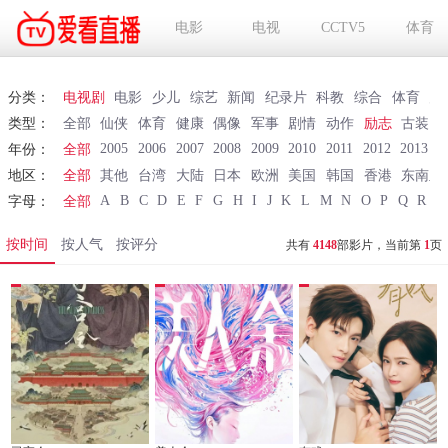
电影
电视
CCTV5
体育
分类：
电视剧
电影
少儿
综艺
新闻
纪录片
科教
综合
体育
财
类型：
全部
仙侠
体育
健康
偶像
军事
剧情
动作
励志
古装
2005
2006
2007
2008
2009
2010
2011
2012
2013
2
年份：
全部
地区：
全部
其他
台湾
大陆
日本
欧洲
美国
韩国
香港
东南亚
A
B
C
D
E
F
G
H
I
J
K
L
M
N
O
P
Q
R
S
字母：
全部
按时间
按人气
按评分
共有
4148
部影片，当前第
1
页