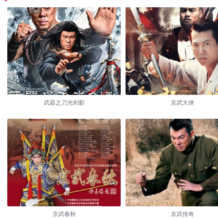
武器之刀光剑影
京武大侠
京武春秋
京武传奇