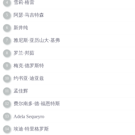
雪莉·格雷
4
阿瑟·马吉特森
5
新井纯
6
雅尼斯·亚历山大·基弗
7
罗兰·邦茹
8
梅克·德罗斯特
9
约书亚·迪亚兹
10
孟佳辉
11
费尔南多·德·福恩特斯
12
Adela Sequeyro
13
埃迪·特里格罗斯
14