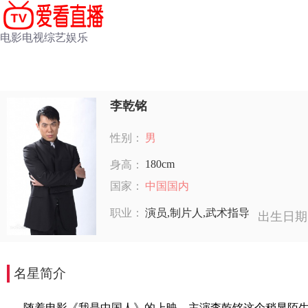
电影
电视
综艺
娱乐
李乾铭
性别：
男
180cm
身高：
国家：
中国国内
职业：
演员,制片人,武术指导
出生日期
名星简介
随着电影《我是中国人》的上映，主演李乾铭这个稍显陌