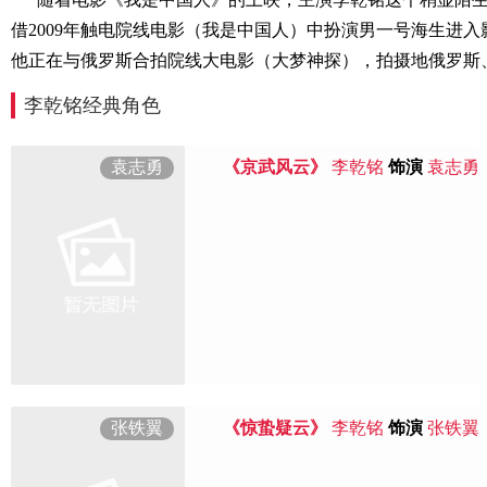
借2009年触电院线电影（我是中国人）中扮演男一号海生进
他正在与俄罗斯合拍院线大电影（大梦神探），拍摄地俄罗斯、中
李乾铭经典角色
袁志勇
《京武风云》
李乾铭
饰演
袁志勇
张铁翼
《惊蛰疑云》
李乾铭
饰演
张铁翼