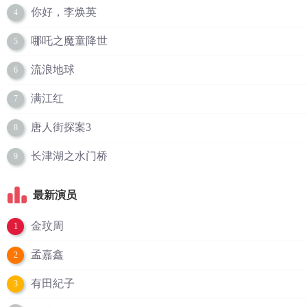
你好，李焕英
4
哪吒之魔童降世
5
流浪地球
6
满江红
7
唐人街探案3
8
长津湖之水门桥
9
最新演员
金玟周
1
孟嘉鑫
2
有田紀子
3