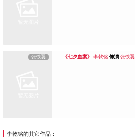
张铁翼
《七夕血案》
李乾铭
饰演
张铁翼
李乾铭的其它作品：