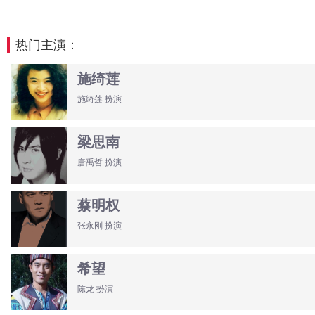
热门主演：
施绮莲
施绮莲 扮演
梁思南
唐禹哲 扮演
蔡明权
张永刚 扮演
希望
陈龙 扮演