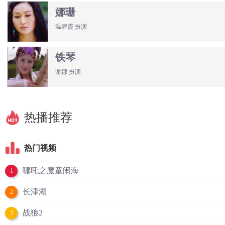
娜珊
温碧霞 扮演
铁琴
谢娜 扮演
热播推荐
热门视频
哪吒之魔童闹海
1
长津湖
2
战狼2
3