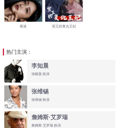
着迷
宸王的复仇王妃
热门主演：
李知晨
张晓晨 扮演
张维锡
张维锡 扮演
詹姆斯·艾罗瑞
詹姆斯·艾罗瑞 扮演