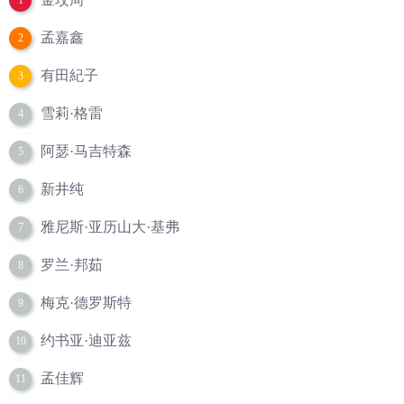
1
孟嘉鑫
2
有田紀子
3
雪莉·格雷
4
阿瑟·马吉特森
5
新井纯
6
雅尼斯·亚历山大·基弗
7
罗兰·邦茹
8
梅克·德罗斯特
9
约书亚·迪亚兹
10
孟佳辉
11