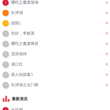
哪吒之魔童闹海
0
1
长津湖
0
2
战狼2
0
3
你好，李焕英
0
4
哪吒之魔童降世
0
5
流浪地球
0
6
满江红
0
7
唐人街探案3
0
8
长津湖之水门桥
0
9
最新演员
金玟周