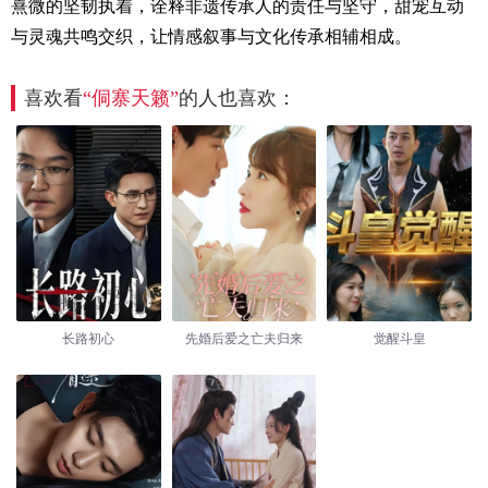
熹微的坚韧执着，诠释非遗传承人的责任与坚守，甜宠互动
与灵魂共鸣交织，让情感叙事与文化传承相辅相成。
喜欢看
“侗寨天籁”
的人也喜欢：
长路初心
先婚后爱之亡夫归来
觉醒斗皇