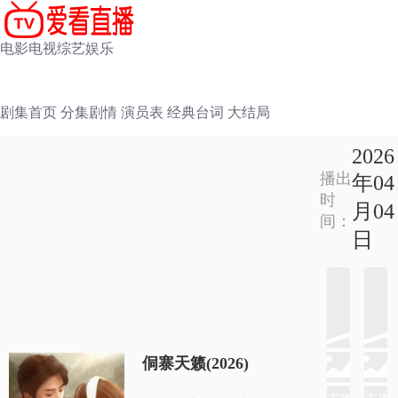
电影
电视
综艺
娱乐
剧集首页
分集剧情
演员表
经典台词
大结局
2026
播出
年04
时
月04
间：
日
侗寨天籁(2026)