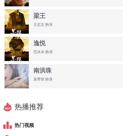
梁王
王志文 扮演
逸悦
范冰冰 扮演
南洪珠
裴秀智 扮演
热播推荐
热门视频