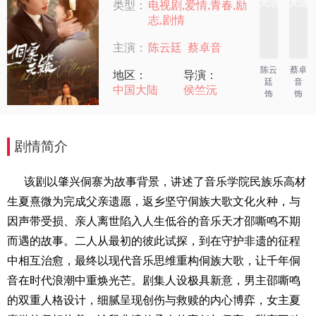
类型：
电视剧,爱情,青春,励
志,剧情
主演：
陈云廷
蔡卓音
陈云
蔡卓
地区：
导演：
廷
音
中国大陆
侯竺沅
饰
饰
剧情简介
该剧以肇兴侗寨为故事背景，讲述了音乐学院民族乐高材
生夏熹微为完成父亲遗愿，返乡坚守侗族大歌文化火种，与
因声带受损、亲人离世陷入人生低谷的音乐天才邵嘶鸣不期
而遇的故事。二人从最初的彼此试探，到在守护非遗的征程
中相互治愈，最终以现代音乐思维重构侗族大歌，让千年侗
音在时代浪潮中重焕光芒。剧集人设极具新意，男主邵嘶鸣
的双重人格设计，细腻呈现创伤与救赎的内心博弈，女主夏