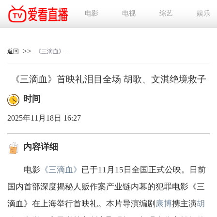
电影
电视
综艺
娱乐
>>
返回
《三滴血》首映礼泪目全场 胡歌、文淇绝境救子
《三滴血》首映礼泪目全场 胡歌、文淇绝境救子
时间
2025年11月18日 16:27
内容详细
电影
《三滴血》
已于11月15日全国正式公映。日前
国内首部深度揭秘人贩作案产业链内幕的犯罪电影《三
滴血》在上海举行首映礼。本片导演编剧
康博
携主演
胡