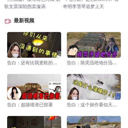
歌文淇深陷拐卖漩涡
奇明李雪琴追梦上天
最新视频
告白：还有比我更欧的嘛？
告白：陈奕迅绝地分迅啊！
告白：超级喵准已部署
告白：这个操作看似天衣无缝，实则白给。