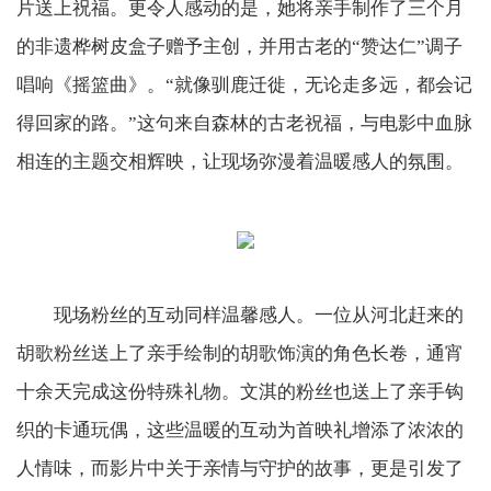
片送上祝福。更令人感动的是，她将亲手制作了三个月
的非遗桦树皮盒子赠予主创，并用古老的“赞达仁”调子
唱响《摇篮曲》。“就像驯鹿迁徙，无论走多远，都会记
得回家的路。”这句来自森林的古老祝福，与电影中血脉
相连的主题交相辉映，让现场弥漫着温暖感人的氛围。
现场粉丝的互动同样温馨感人。一位从河北赶来的
胡歌粉丝送上了亲手绘制的胡歌饰演的角色长卷，通宵
十余天完成这份特殊礼物。文淇的粉丝也送上了亲手钩
织的卡通玩偶，这些温暖的互动为首映礼增添了浓浓的
人情味，而影片中关于亲情与守护的故事，更是引发了