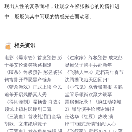
现出人性的复杂面相，让观众在紧张揪心的剧情推进
中，屡屡为其中闪现的情感光芒而动容。
相关资讯
电影《爆水管》首发预告 彭
《过家家》终极预告 成龙彭
于晏艾伦爆笑狭路相逢
昱畅父子携手共赴新年
《匿杀》终极预告 彭昱畅张
《飞驰人生3》定档马年春节
钧甯撕开罪恶黑产链条
沈腾携飞驰天团回归!
《猎杀游戏》正式上映 全民
《小气鬼》杀青曝海报 孟鹤
追杀开启残酷真人秀
堂管乐领衔欢聚大银幕
《得闲谨制》曝预告 肖战引
票房创纪录！《疯狂动物城
领戈止镇村民硬刚日寇
2》曝导演手绘感谢海报
《三滴血》首映礼泪目全场
任达华《红豆》热映 演
胡歌、文淇绝境救子
绎“中国式亲情”触动人心
《三滴血》发布角色特辑 胡
《飞行家》定档2026.1.17 蒋