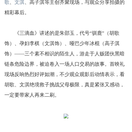
歌
、
文淇
、高子淇等主创齐聚现场，与观众分享拍摄的
精彩幕后。
《三滴血》讲述的是朱邵玉，代号“驯鹿”（胡歌
饰）、孕妇李棋（文淇饰）、哑巴少年冰棍（高子淇
饰）——三个素不相识的陌生人，游走于人贩团伙黑暗
链条危险边界，被迫卷入一场人口交易的故事。首映礼
现场反响热烈好评如潮，不少观众观影后动情表示，看
胡歌、文淇绝境救子挑战父母极限，真是紧张又感动，
一定要带家人再来二刷。