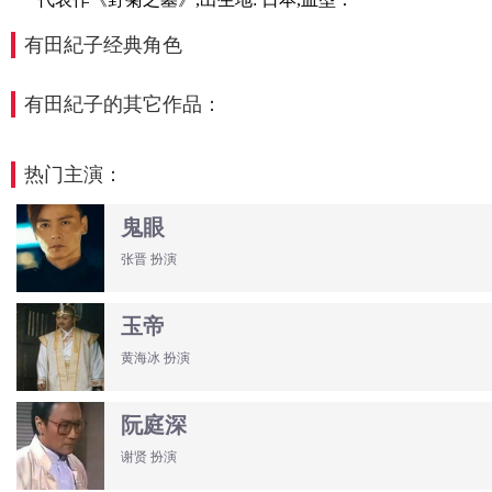
有田紀子经典角色
有田紀子的其它作品：
热门主演：
鬼眼
张晋 扮演
玉帝
黄海冰 扮演
阮庭深
谢贤 扮演