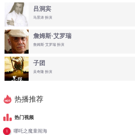
吕洞宾
马景涛 扮演
詹姆斯·艾罗瑞
詹姆斯·艾罗瑞 扮演
子团
吴奇隆 扮演
热播推荐
热门视频
哪吒之魔童闹海
1