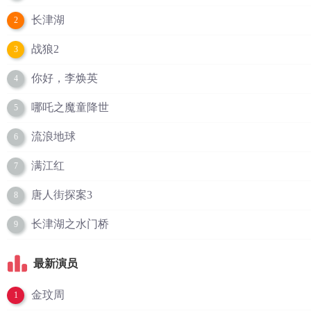
长津湖
2
战狼2
3
你好，李焕英
4
哪吒之魔童降世
5
流浪地球
6
满江红
7
唐人街探案3
8
长津湖之水门桥
9
最新演员
金玟周
1