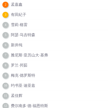
孟嘉鑫
2
有田紀子
3
雪莉·格雷
4
阿瑟·马吉特森
5
新井纯
6
雅尼斯·亚历山大·基弗
7
罗兰·邦茹
8
梅克·德罗斯特
9
约书亚·迪亚兹
10
孟佳辉
11
费尔南多·德·福恩特斯
12