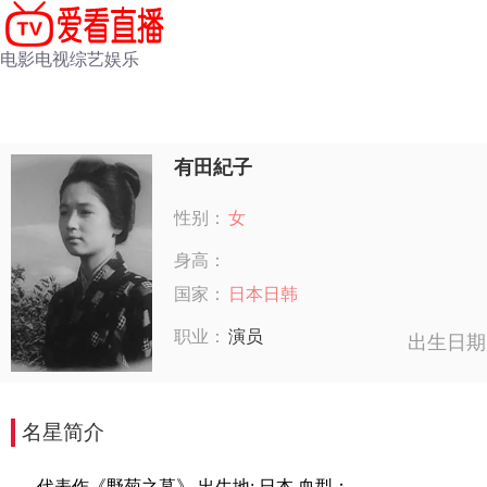
电影
电视
综艺
娱乐
有田紀子
性别：
女
身高：
国家：
日本日韩
职业：
演员
出生日期
名星简介
代表作《野菊之墓》,出生地: 日本,血型：