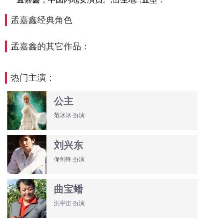
孟嘉鑫经典角色
孟嘉鑫的其它作品：
热门主演：
公主
范冰冰 扮演
刘兴东
保剑锋 扮演
曲宝蟠
洪宇宙 扮演