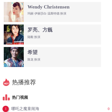
Wendy Christensen
玛丽·伊丽莎白·温斯特德 扮演
罗亮、方巍
陆毅 扮演
希望
陈龙 扮演
热播推荐
热门视频
哪吒之魔童闹海
0
1