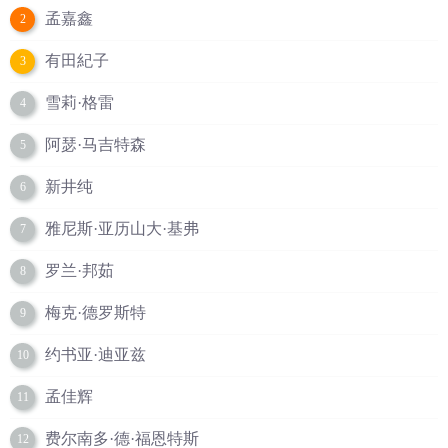
孟嘉鑫
2
有田紀子
3
雪莉·格雷
4
阿瑟·马吉特森
5
新井纯
6
雅尼斯·亚历山大·基弗
7
罗兰·邦茹
8
梅克·德罗斯特
9
约书亚·迪亚兹
10
孟佳辉
11
费尔南多·德·福恩特斯
12