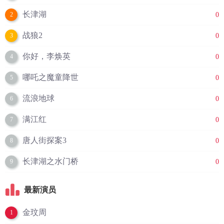
长津湖
0
2
战狼2
0
3
你好，李焕英
0
4
哪吒之魔童降世
0
5
流浪地球
0
6
满江红
0
7
唐人街探案3
0
8
长津湖之水门桥
0
9
最新演员
金玟周
1