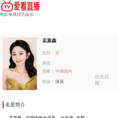
电影
电视
综艺
娱乐
孟嘉鑫
性别：
女
身高：
国家：
中国国内
出生日
职业：
演员
期：
名星简介
孟嘉鑫，中国内地女演员。,出生地: ,血型：