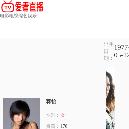
电影
电视
综艺
娱乐
出生
1977
日
05-1
期：
蒋怡
性别：
女
178
身高：