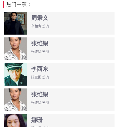
热门主演：
周秉义
辛柏青 扮演
张维锡
张维锡 扮演
李西东
陈宝国 扮演
张维锡
张维锡 扮演
娜珊