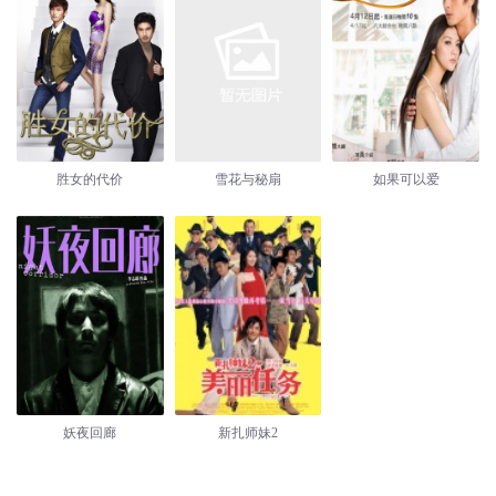
胜女的代价
雪花与秘扇
如果可以爱
妖夜回廊
新扎师妹2