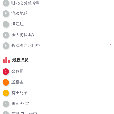
哪吒之魔童降世
0
5
流浪地球
0
6
满江红
0
7
唐人街探案3
0
8
长津湖之水门桥
0
9
最新演员
金玟周
1
孟嘉鑫
2
有田紀子
3
雪莉·格雷
4