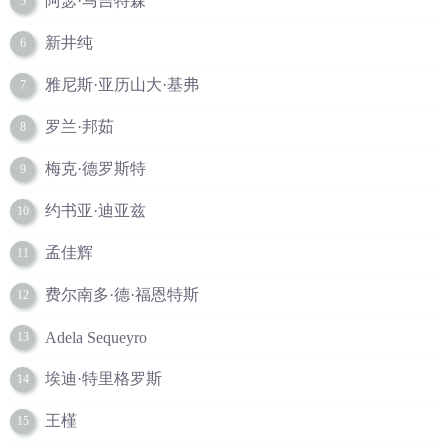
阿瑟·马吉特森
5
新井纯
6
雅尼斯·亚历山大·基弗
7
罗兰·邦茹
8
梅克·德罗斯特
9
约书亚·迪亚兹
10
孟佳辉
11
费尔南多·德·福恩特斯
12
Adela Sequeyro
13
埃迪·特里格罗斯
14
王槿
15