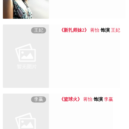
王妃
《新扎师妹2》
蒋怡
饰演
王妃
李赢
《篮球火》
蒋怡
饰演
李赢