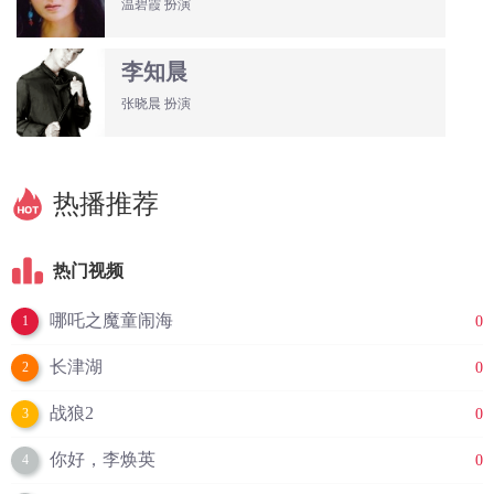
温碧霞 扮演
李知晨
张晓晨 扮演
热播推荐
热门视频
哪吒之魔童闹海
0
1
长津湖
0
2
战狼2
0
3
你好，李焕英
0
4