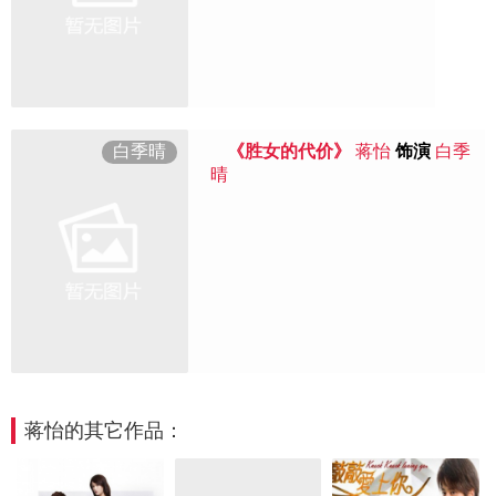
白季晴
《胜女的代价》
蒋怡
饰演
白季
晴
蒋怡的其它作品：