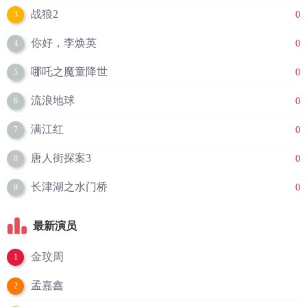
战狼2
0
3
你好，李焕英
0
4
哪吒之魔童降世
0
5
流浪地球
0
6
满江红
0
7
唐人街探案3
0
8
长津湖之水门桥
0
9
最新演员
金玟周
1
孟嘉鑫
2