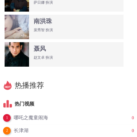
萨日娜 扮演
南洪珠
裴秀智 扮演
聂风
赵文卓 扮演
热播推荐
热门视频
哪吒之魔童闹海
0
1
长津湖
0
2