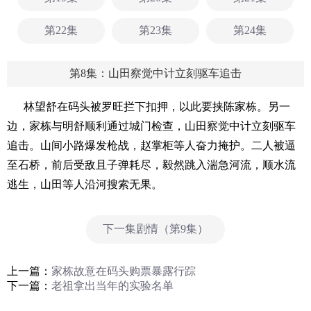
第22集
第23集
第24集
第8集：山田察觉中计立刻驱车追击
林望舒在码头被罗旺拦下扣押，以此要挟陈家栋。另一
边，家栋与明舒顺利通过城门检查，山田察觉中计立刻驱车
追击。山间小路爆发枪战，赵掌柜等人奋力掩护。二人被逼
至石桥，前后受敌且子弹耗尽，毅然跳入湍急河流，顺水流
逃生，山田等人沿河搜索无果。
下一集剧情（第9集）
上一篇：
家栋故意在码头购票暴露行踪
下一篇：
老祖拿出当年的实验名单