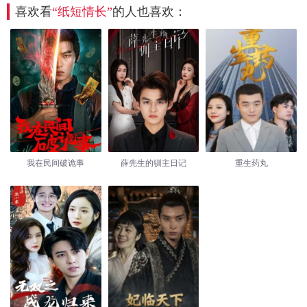
喜欢看
“纸短情长”
的人也喜欢：
我在民间破诡事
薛先生的驯主日记
重生药丸