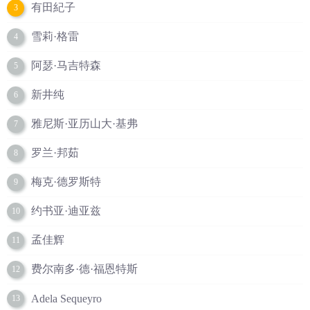
有田紀子
3
雪莉·格雷
4
阿瑟·马吉特森
5
新井纯
6
雅尼斯·亚历山大·基弗
7
罗兰·邦茹
8
梅克·德罗斯特
9
约书亚·迪亚兹
10
孟佳辉
11
费尔南多·德·福恩特斯
12
Adela Sequeyro
13