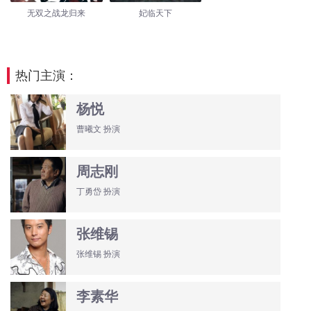
无双之战龙归来
妃临天下
热门主演：
杨悦
曹曦文 扮演
周志刚
丁勇岱 扮演
张维锡
张维锡 扮演
李素华