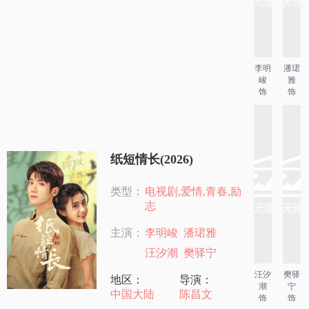
李明
潘珺
峻
雅
饰
饰
纸短情长(2026)
类型：
电视剧,爱情,青春,励
志
主演：
李明峻
潘珺雅
汪汐潮
樊驿宁
汪汐
樊驿
地区：
导演：
潮
宁
中国大陆
陈昌文
饰
饰