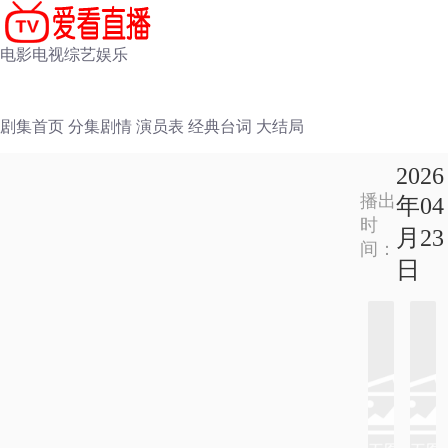
电影
电视
综艺
娱乐
剧集首页
分集剧情
演员表
经典台词
大结局
2026
播出
年04
时
月23
间：
日