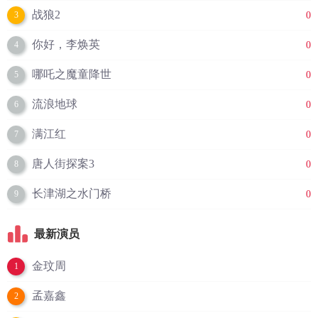
战狼2
0
3
你好，李焕英
0
4
哪吒之魔童降世
0
5
流浪地球
0
6
满江红
0
7
唐人街探案3
0
8
长津湖之水门桥
0
9
最新演员
金玟周
1
孟嘉鑫
2