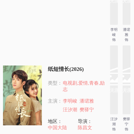
李明
潘珺
峻
雅
饰
饰
纸短情长(2026)
类型：
电视剧,爱情,青春,励
志
主演：
李明峻
潘珺雅
汪汐潮
樊驿宁
汪汐
樊驿
地区：
导演：
潮
宁
中国大陆
陈昌文
饰
饰