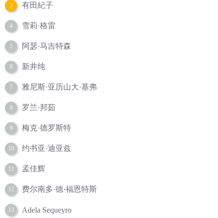
有田紀子
3
雪莉·格雷
4
阿瑟·马吉特森
5
新井纯
6
雅尼斯·亚历山大·基弗
7
罗兰·邦茹
8
梅克·德罗斯特
9
约书亚·迪亚兹
10
孟佳辉
11
费尔南多·德·福恩特斯
12
Adela Sequeyro
13