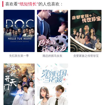
喜欢看
“纸短情长”
的人也喜欢：
失忆医生第一季
顾总的抓马女友
贪婪家族之传世珍宝