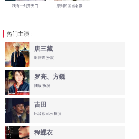
我有一剑开天门
穿到民国当名媛
热门主演：
唐三藏
谢霆锋 扮演
罗亮、方巍
陆毅 扮演
吉田
巴音额日乐 扮演
程蝶衣