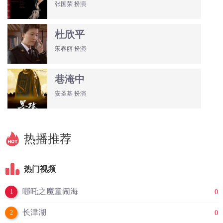
张国荣 扮演
杜欣平
宋春丽 扮演
巷淹中
安圣基 扮演
热播推荐
热门视频
哪吒之魔童闹海
0
1
长津湖
0
2