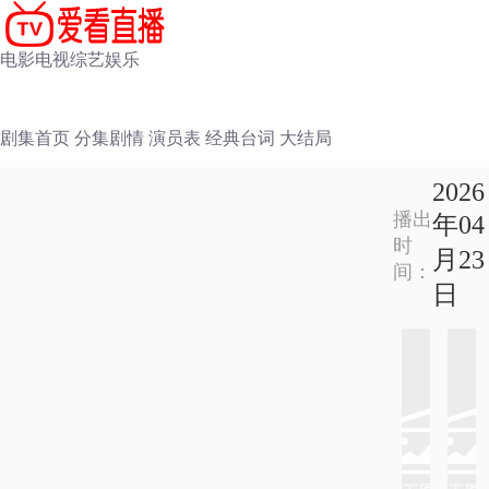
电影
电视
综艺
娱乐
剧集首页
分集剧情
演员表
经典台词
大结局
2026
播出
年04
时
月23
间：
日